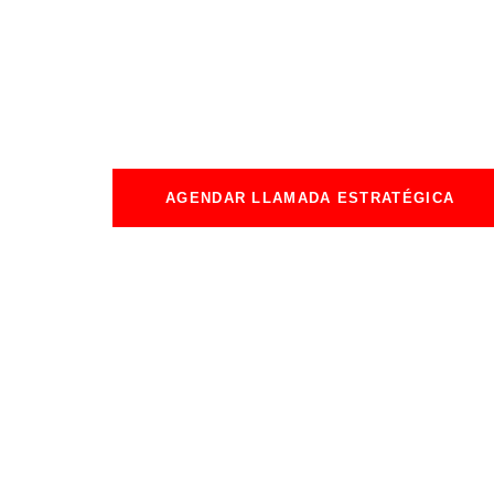
En una llamada estratégica de máximo 30 minuto
minutos identificamos si el problema está en tus
márgenes, tu captación de clientes o tu sistema
comercial.
AGENDAR LLAMADA ESTRATÉGICA